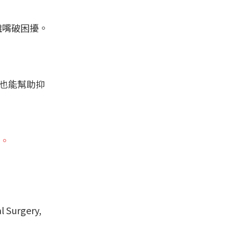
離嘴破困擾。
，也能幫助抑
。
al Surgery,