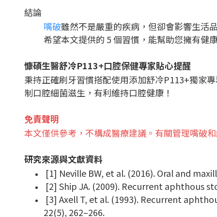
結論
嘴破
雖然不是嚴重的疾病，但卻會影響生活
希望本文提供的 5 個習慣，能幫助您擁有健
慷碩生醫舒冷P113+口腔保健專家貼心提醒
秉持正確刷牙習慣搭配使用添加舒冷P113+獨家
制口腔細菌滋生，有利維持口腔健康！
免責聲明
本文僅供參考，不構成醫療建議。有關管理嘴破和
研究來源與文獻資料
[1] Neville BW, et al. (2016). Oral and maxil
[2] Ship JA. (2009). Recurrent aphthous sto
[3] Axell T, et al. (1993). Recurrent aphtho
22(5), 262–266.