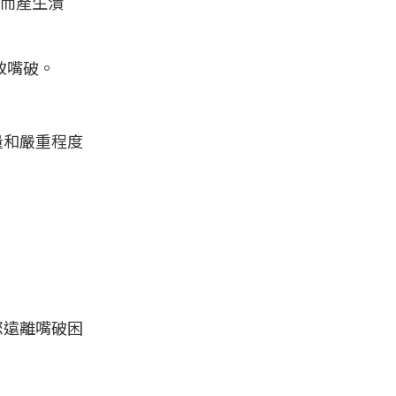
激而產生潰
致嘴破。
量和嚴重程度
您遠離嘴破困