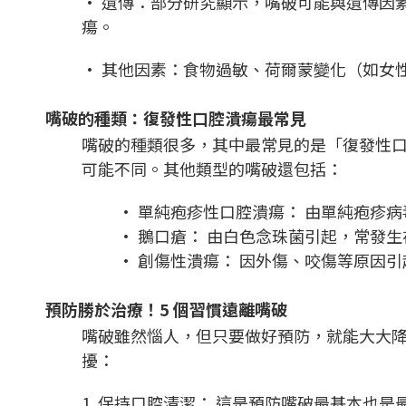
• 遺傳：部分研究顯示，嘴破可能與遺傳因素
瘍。
• 其他因素：食物過敏、荷爾蒙變化（如女
嘴破的種類：復發性口腔潰瘍最常見
嘴破的種類很多，其中最常見的是「復發性
可能不同。其他類型的嘴破還包括：
• 單純疱疹性口腔潰瘍： 由單純疱疹
• 鵝口瘡： 由白色念珠菌引起，常發
• 創傷性潰瘍： 因外傷、咬傷等原因
預防勝於治療！5 個習慣遠離嘴破
嘴破雖然惱人，但只要做好預防，就能大大降
擾：
1. 保持口腔清潔： 這是預防嘴破最基本也