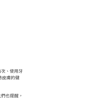
兩次、使用牙
持皮膚的健
生們也提醒，