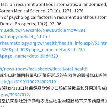
min B12 on recurrent aphthous stomatitis: a randomized
 Korean Medical Science, 27(10), 1271–1276.
n of psychological factors in recurrent aphthous stom
 Dental Prospects, 10(2), 92–96.
mu.edu.tw/NewsInfo/NewsArticle?no=4291
umatology/behcet_1.html
rheumatology.org.tw/health/health_info.asp?/53.ht
id=626&pid=62&page_name=detail&iid=735
5&page_name=detail&iid=329
h/news-room/fact-sheets/detail/oral-health
品對減少口腔細菌數量和牙菌斑形成的有效性的隨機臨床評估
ticle/pii/S1991790224002319
-抗菌肽P113口腔保健品對減少口腔細菌數量和牙菌斑形
h.gov/39347072/
-新型抗菌勝肽對浮游和多微生物生物膜狀態下牙周病原體