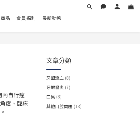
菌商品
會員福利
最新動態
文章分類
牙齦流血
(8)
牙齦發炎
(7)
週內自行痊
口臭
(8)
角度、臨床
其他口腔問題
(13)
擾。