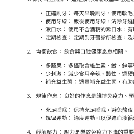
• 正確刷牙： 每天早晚刷牙，使用軟
• 使用牙線： 飯後使用牙線，清除牙
• 漱口水： 使用不含酒精的漱口水，
• 定期檢查： 定期到牙醫診所檢查，
2. 均衡飲食： 飲食與口腔健康息息相關。
• 多蔬果： 多攝取含維生素、鐵、鋅
• 少刺激： 減少食用辛辣、酸性、過
• 補充益生菌： 適量補充益生菌，有
3. 規律作息： 良好的作息是維持免疫力、
• 充足睡眠： 保持充足睡眠，避免熬夜
• 規律運動： 適度運動可以促進血液循
4. 紓解壓力： 壓力是導致免疫力下降的重