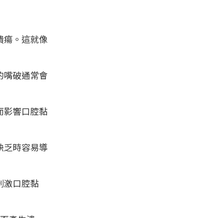
潰瘍。這就像
的嘴破通常會
而影響口腔黏
缺乏時容易導
刺激口腔黏